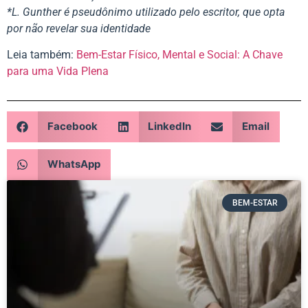
*L. Gunther é pseudônimo utilizado pelo escritor, que opta
por não revelar sua identidade
Leia também:
Bem-Estar Físico, Mental e Social: A Chave
para uma Vida Plena
Facebook
LinkedIn
Email
WhatsApp
BEM-ESTAR